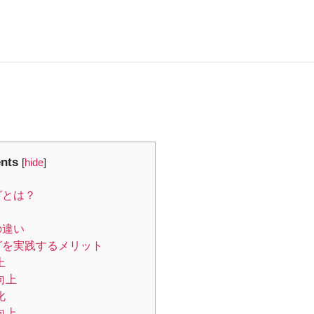
nts
[
hide
]
グとは？
の違い
グを実践するメリット
上
向上
化
向上