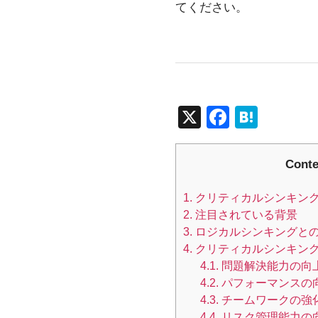
てください。
X
F
H
a
at
c
e
Conte
e
n
1.
クリティカルシンキン
b
a
2.
注目されている背景
o
3.
ロジカルシンキングと
o
4.
クリティカルシンキン
4.1.
問題解決能力の向
k
4.2.
パフォーマンスの
4.3.
チームワークの強
4.4.
リスク管理能力の