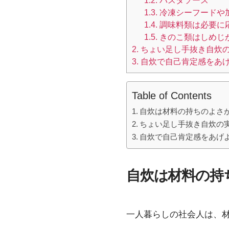
1.2.
パスタソース
o
1.3.
冷凍シーフードや
1.4.
調味料類は必要に
k
1.5.
きのこ類はしめじ
2.
ちょい足し手抜き自炊
3.
自炊で自己肯定感をあ
Table of Contents
自炊は材料の持ちのよさ
ちょい足し手抜き自炊の
自炊で自己肯定感をあげ
自炊は材料の持
一人暮らしの社会人は、