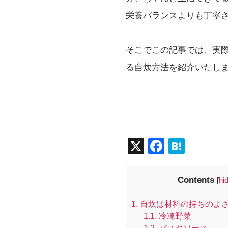
栄養バランスよりも丁寧
そこでこの記事では、実
る自炊方法を紹介いたし
X
F
H
a
at
c
e
Contents
[
hi
e
n
1.
自炊は材料の持ちのよ
b
a
1.1.
冷凍野菜
o