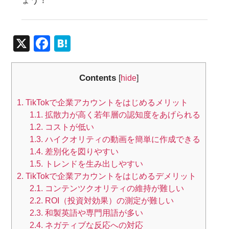
ょう！
X
F
H
a
at
c
e
Contents
[
hide
]
e
n
1.
TikTokで企業アカウントをはじめるメリット
b
a
1.1.
拡散力が高く若年層の認知度をあげられる
o
1.2.
コストが低い
o
1.3.
ハイクオリティの動画を簡単に作成できる
1.4.
差別化を図りやすい
k
1.5.
トレンドを生み出しやすい
2.
TikTokで企業アカウントをはじめるデメリット
2.1.
コンテンツクオリティの維持が難しい
2.2.
ROI（投資対効果）の測定が難しい
2.3.
和製英語や専門用語が多い
2.4.
ネガティブな反応への対応