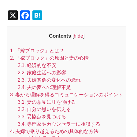
X
F
H
a
at
c
e
Contents
[
hide
]
e
n
1.
「嫁ブロック」とは？
b
a
2.
「嫁ブロック」の原因と妻の心情
o
2.1.
経済的な不安
o
2.2.
家庭生活への影響
2.3.
夫婦関係の変化への恐れ
k
2.4.
夫の夢への理解不足
3.
妻から理解を得るコミュニケーションのポイント
3.1.
妻の意見に耳を傾ける
3.2.
自分の思いを伝える
3.3.
妥協点を見つける
3.4.
専門家やカウンセラーに相談する
4.
夫婦で乗り越えるための具体的な方法