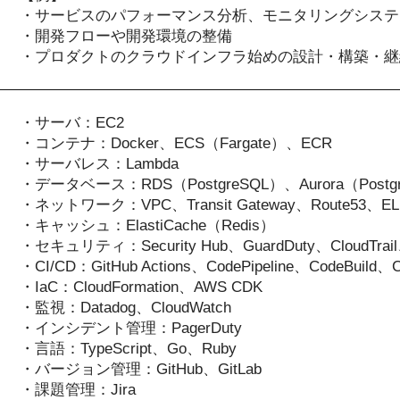
・サービスのパフォーマンス分析、モニタリングシステ
・開発フローや開発環境の整備
・プロダクトのクラウドインフラ始めの設計・構築・継
・サーバ：EC2
・コンテナ：Docker、ECS（Fargate）、ECR
・サーバレス：Lambda
・データベース：RDS（PostgreSQL）、Aurora（Postg
・ネットワーク：VPC、Transit Gateway、Route53、EL
・キャッシュ：ElastiCache（Redis）
・セキュリティ：Security Hub、GuardDuty、CloudTrail、C
・CI/CD：GitHub Actions、CodePipeline、CodeBuild、C
・IaC：CloudFormation、AWS CDK
・監視：Datadog、CloudWatch
・インシデント管理：PagerDuty
・言語：TypeScript、Go、Ruby
・バージョン管理：GitHub、GitLab
・課題管理：Jira