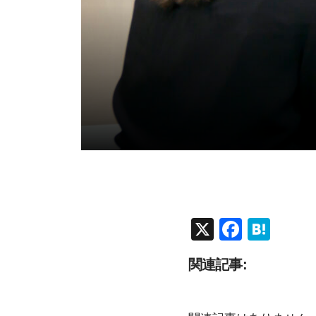
X
F
H
a
at
関連記事:
c
e
e
n