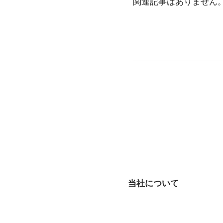
b
a
関連記事はありません
o
o
k
当社について