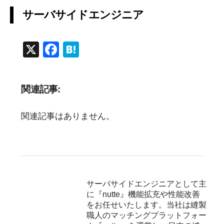
サーバサイドエンジニア
X
F
H
a
at
c
e
関連記事:
e
n
b
a
関連記事はありません。
o
o
k
サーバサイドエンジニアとして主
に『nutte』機能拡充や性能改善
をお任せいたします。当社は縫製
職人のマッチングプラットフォー