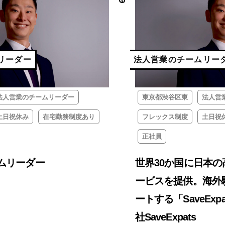
リーダー
法人営業のチームリー
法人営業のチームリーダー
東京都渋谷区東
法人営
土日祝休み
在宅勤務制度あり
フレックス制度
土日祝
正社員
ムリーダー
世界30か国に日本
ービスを提供。海外
ートする「SaveExp
社SaveExpats