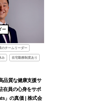
ダー
業のチームリーダー
休み
在宅勤務制度あり
の高品質な健康支援サ
駐在員の心身をサポ
ats」の真価 | 株式会