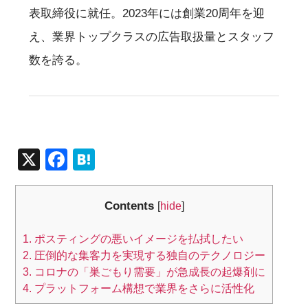
表取締役に就任。2023年には創業20周年を迎
え、業界トップクラスの広告取扱量とスタッフ
数を誇る。
X
F
H
a
at
c
e
Contents
[
hide
]
e
n
1.
ポスティングの悪いイメージを払拭したい
b
a
2.
圧倒的な集客力を実現する独自のテクノロジー
o
3.
コロナの「巣ごもり需要」が急成長の起爆剤に
o
4.
プラットフォーム構想で業界をさらに活性化