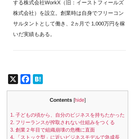
する株式会社WorkX（旧：イーストフィールズ
株式会社）を設立。創業時は自身でフリーコン
サルタントとして働き、2ヵ月で 1,000万円を稼
いだ実績もある。
X
F
H
a
at
c
e
Contents
[
hide
]
e
n
1.
子どもの頃から、自分のビジネスを持ちたかった
b
a
2.
フリーランスが搾取されない仕組みをつくる
o
3.
創業２年目で組織崩壊の危機に直面
o
4.
「ストック型」に近いビジネスモデルで急成長