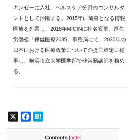
キンゼーに入社。ヘルスケア分野のコンサルタ
ントとして活躍する。2015年に前身となる情報
医療を創業し、2018年MICINに社名変更。厚生
労働省「保健医療2035」事務局にて、2035年の
日本における医療政策についての提言策定に従
事し、横浜市立大学医学部で非常勤講師を務め
る。
X
F
H
a
at
c
e
Contents
[
hide
]