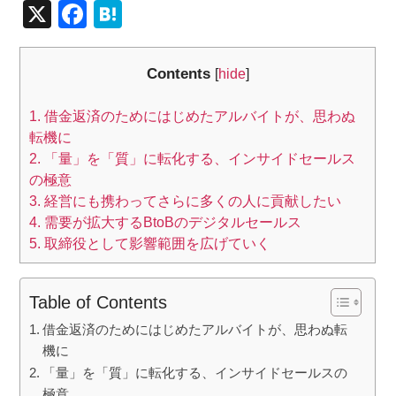
X
F
H
a
at
c
e
Contents
[
hide
]
e
n
1.
借金返済のためにはじめたアルバイトが、思わぬ
b
a
転機に
o
2.
「量」を「質」に転化する、インサイドセールス
o
の極意
3.
経営にも携わってさらに多くの人に貢献したい
k
4.
需要が拡大するBtoBのデジタルセールス
5.
取締役として影響範囲を広げていく
Table of Contents
借金返済のためにはじめたアルバイトが、思わぬ転
機に
「量」を「質」に転化する、インサイドセールスの
極意