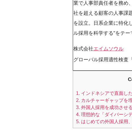
o
業で人事部責任者を務め、
o
社を超える顧客の人事課題解決に
k
を設立。日系企業に特化し
ル採用を科学する”をテ
株式会社
エイムソウル
グローバル採用適性検査
C
1.
インドネシアで直面し
2.
カルチャーギャップを
3.
外国人採用を成功させ
4.
理想的な「ダイバーシ
5.
はじめての外国人採用