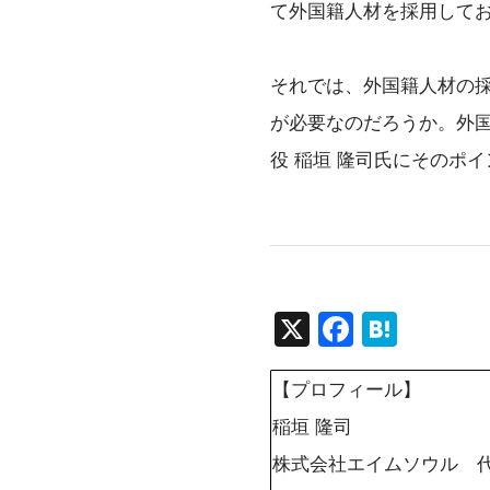
て外国籍人材を採用して
それでは、外国籍人材の
が必要なのだろうか。外国
役 稲垣 隆司氏にそのポ
X
F
H
a
at
【プロフィール】
c
e
e
n
稲垣 隆司
b
a
株式会社エイムソウル 代表取締役