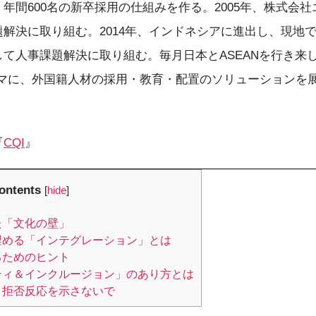
年間600名の新卒採用の仕組みを作る。2005年、株式会社
取り組む。2014年、インドネシアに進出し、現地でPT. Bridg
て人事課題解決に取り組む。毎月日本とASEANを行き来
ーマに、外国籍人材の採用・教育・配置のソリューションを
『
CQI
』
ontents
[
hide
]
た「文化の壁」
埋める「インテグレーション」とは
るためのヒント
ティ＆インクルージョン」のあり方とは
、拒否反応を示さないで