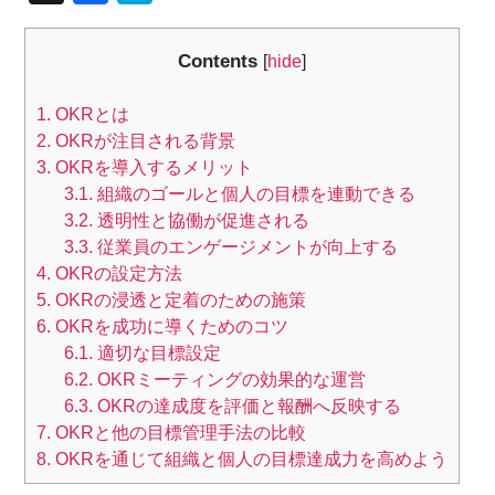
a
at
c
e
Contents
[
hide
]
e
n
1.
OKRとは
b
a
2.
OKRが注目される背景
o
3.
OKRを導入するメリット
o
3.1.
組織のゴールと個人の目標を連動できる
3.2.
透明性と協働が促進される
k
3.3.
従業員のエンゲージメントが向上する
4.
OKRの設定方法
5.
OKRの浸透と定着のための施策
6.
OKRを成功に導くためのコツ
6.1.
適切な目標設定
6.2.
OKRミーティングの効果的な運営
6.3.
OKRの達成度を評価と報酬へ反映する
7.
OKRと他の目標管理手法の比較
8.
OKRを通じて組織と個人の目標達成力を高めよう