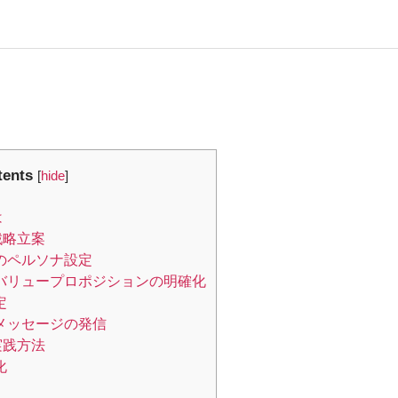
tents
[
hide
]
は
戦略立案
のペルソナ設定
バリュープロポジションの明確化
定
メッセージの発信
実践方法
化