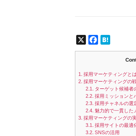
X
F
H
a
at
c
e
Con
e
n
1.
採用マーケティングと
b
a
2.
採用マーケティングの
o
2.1.
ターゲット候補者
o
2.2.
採用ミッションと
2.3.
採用チャネルの選
k
2.4.
魅力的で一貫した
3.
採用マーケティングの
3.1.
採用サイトの最適
3.2.
SNSの活用