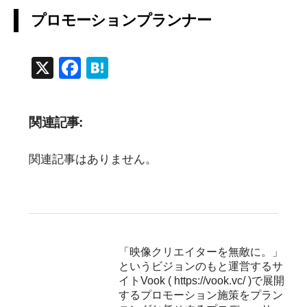
プロモーションプランナー
X
F
H
a
at
c
e
関連記事:
e
n
b
a
関連記事はありません。
o
o
k
「映像クリエイターを無敵に。」
というビジョンのもと運営するサ
イトVook ( https://vook.vc/ )で展開
するプロモーション施策をプラン