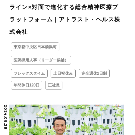
ライン×対面で進化する総合精神医療プ
ラットフォーム | アトラスト・ヘルス株
式会社
東京都中央区日本橋浜町
医師採用人事（リーダー候補）
フレックスタイム
土日祝休み
完全週休2日制
年間休日120日
正社員
2024.08.28