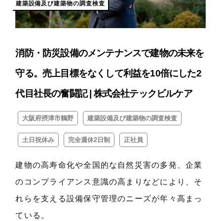
建築設備及び建築物の調査検査
消防・防災設備のメンテナンスで建物の未来を
守る。売上目標をなくして利益を10倍にした2
代目社長の奮闘記 | 株式会社テックビルケア
大阪府摂津市鶴野
建築設備及び建築物の調査検査
土日祝休み
完全週休2日制
正社員
建物の高寿命化や全国的な自然災害の多発、企業
のコンプライアンス意識の高まりなどにより、そ
れらを支える設備保守管理のニーズが年々高まっ
ている。