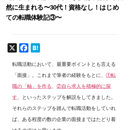
然に生まれる〜30代！資格なし！はじめ
ての転職体験記③〜
X
F
H
a
at
転職活動において、最重要ポイントとも言える
c
e
e
n
「面接」。これまで筆者の経験をもとに、
①転
b
a
職の「軸」を作る
、
②自ら求人を積極的に探
o
す
、といったステップを解説をしてきました。
o
それらのステップを踏んで転職活動をしていれ
k
ば、ある程度の数の企業の面接まではたどり着